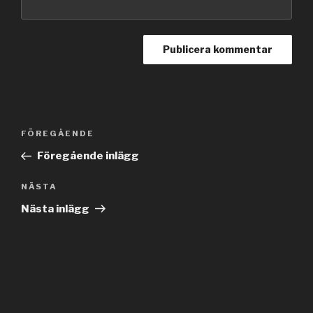
Inläggsnavigering
Föregående
FÖREGÅENDE
inlägg
Föregående inlägg
Nästa
NÄSTA
inlägg
Nästa inlägg