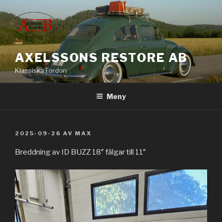
Hoppa
till
innehåll
AXELSSONS RESTORE AB
Klassiska Fordon
Meny
PUBLICERAT
2025-09-26
AV
MAX
Breddning av ID BUZZ 18″ fälgar till 11″